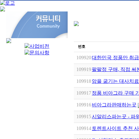
번호
109920
대한민국 정품만 취급
109919
팔팔정 구매, 직접 써
109918
암을 굶기는 대사치료 
109917
정품 비아그라 구매 가
109916
비아그라판매하는곳
109915
시알리스파는곳 - 파
109914
토렌트사이트 추천 사