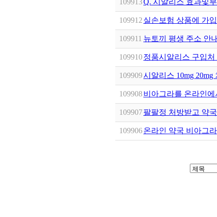
109913
Q. 시알리스 효과및
109912
실손보험 상품에 가입
109911
뉴토끼 평생 주소 안내 
109910
정품시알리스 구입처 
109909
시알리스 10mg 20mg
109908
비아그라를 온라인에서
109907
팔팔정 처방받고 약국 
109906
온라인 약국 비아그라