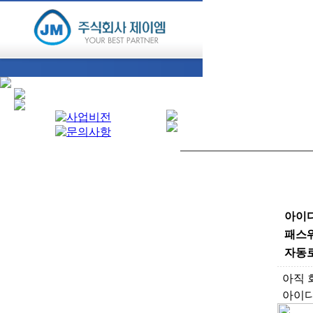
아이
패스
자동
아직 
아이디